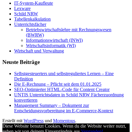
IT-System-Kaufleute
Lexware
Schild NRW
Tabellenkalkulation
Unterrichtsfächer
Betriebswirtschaftslehre mit Rechnungswesen
(BWRW)
Informationswirtschaft (INWI)
Wirtschaftsinformatik (WI)
Wirtschaft und Verwaltung
Neuste Beiträge
Selbstgesteuerters und selbstreguliertes Lernen – Eine
Definition
Die E-Rechnung – Pflicht seit dem 01.01.2025
SEO-Optimierter HTML-Code für Content Creator
UNTIS Unterrichtsdaten in Schild NRW Fächerzuordnung
konvertieren
Management Summary – Dokument zur
Entscheidungsvorbereitung im E-Commerce-Kontext
Erstellt mit
WordPress
und
Momentous
.
Diese Website benutzt Cookies. Wenn du die Website weiter nutzt,
gehen wir von deinem Einverständnis aus.
Verstanden!