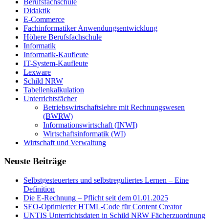
Berufsfachschule
Didaktik
E-Commerce
Fachinformatiker Anwendungsentwicklung
Höhere Berufsfachschule
Informatik
Informatik-Kaufleute
IT-System-Kaufleute
Lexware
Schild NRW
Tabellenkalkulation
Unterrichtsfächer
Betriebswirtschaftslehre mit Rechnungswesen
(BWRW)
Informationswirtschaft (INWI)
Wirtschaftsinformatik (WI)
Wirtschaft und Verwaltung
Neuste Beiträge
Selbstgesteuerters und selbstreguliertes Lernen – Eine
Definition
Die E-Rechnung – Pflicht seit dem 01.01.2025
SEO-Optimierter HTML-Code für Content Creator
UNTIS Unterrichtsdaten in Schild NRW Fächerzuordnung