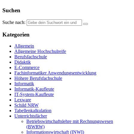
Suchen
Suche nach:
Kategorien
Allgemein
Allgemeine Hochschulreife
Berufsfachschule
Didaktik
E-Commerce
Fachinformatiker Anwendungsentwicklung
Höhere Berufsfachschule
Informatik
Informatik-Kaufleute
IT-System-Kaufleute
Lexware
Schild NRW
Tabellenkalkulation
Unterrichtsfächer
Betriebswirtschaftslehre mit Rechnungswesen
(BWRW)
Informationswirtschaft (INWI)