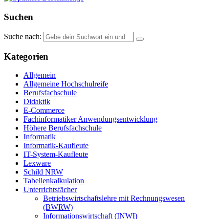
Suchen
Suche nach:
Kategorien
Allgemein
Allgemeine Hochschulreife
Berufsfachschule
Didaktik
E-Commerce
Fachinformatiker Anwendungsentwicklung
Höhere Berufsfachschule
Informatik
Informatik-Kaufleute
IT-System-Kaufleute
Lexware
Schild NRW
Tabellenkalkulation
Unterrichtsfächer
Betriebswirtschaftslehre mit Rechnungswesen
(BWRW)
Informationswirtschaft (INWI)