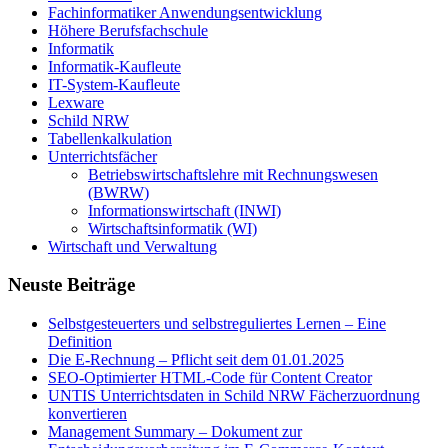
Fachinformatiker Anwendungsentwicklung
Höhere Berufsfachschule
Informatik
Informatik-Kaufleute
IT-System-Kaufleute
Lexware
Schild NRW
Tabellenkalkulation
Unterrichtsfächer
Betriebswirtschaftslehre mit Rechnungswesen
(BWRW)
Informationswirtschaft (INWI)
Wirtschaftsinformatik (WI)
Wirtschaft und Verwaltung
Neuste Beiträge
Selbstgesteuerters und selbstreguliertes Lernen – Eine
Definition
Die E-Rechnung – Pflicht seit dem 01.01.2025
SEO-Optimierter HTML-Code für Content Creator
UNTIS Unterrichtsdaten in Schild NRW Fächerzuordnung
konvertieren
Management Summary – Dokument zur